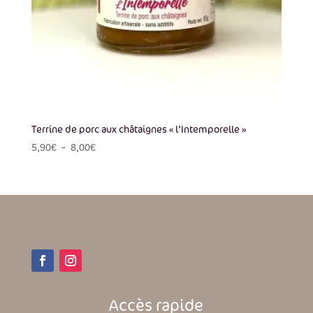
Terrine de porc aux châtaignes « l’Intemporelle »
Plage
5,90
€
–
8,00
€
de
prix :
5,90€
à
8,00€
Accès rapide